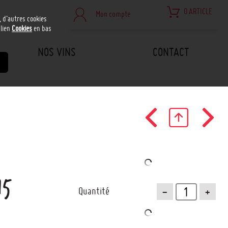
0 ARTICLE
Mon compte
, d’autres cookies
 lien
Cookies
en bas
NOS VINS
CONTACT
15
-
+
Quantité