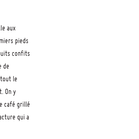
lle aux
miers pieds
uits confits
e de
rtout le
t. On y
 café grillé
acture qui a