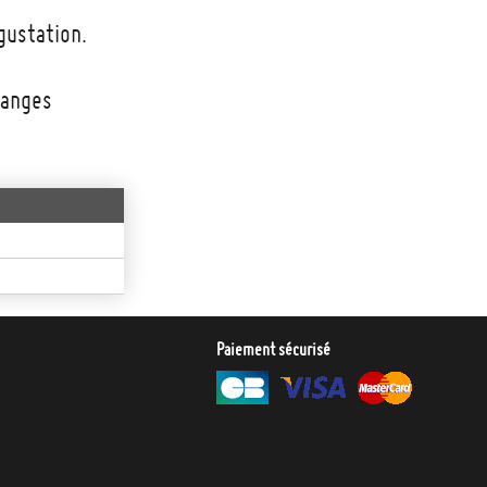
gustation.
danges
Paiement sécurisé